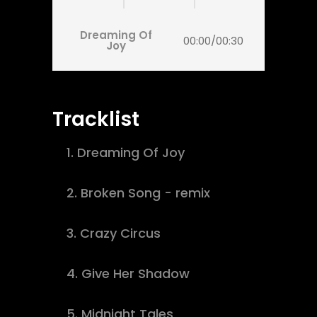
Dreaming Of
00:00
/
00:30
Joy
Tracklist
1.
Dreaming Of Joy
buy track
2.
Broken Song - remix
download
3.
Crazy Circus
download
4.
Give Her Shadow
buy track
5.
Midnight Tales
buy track