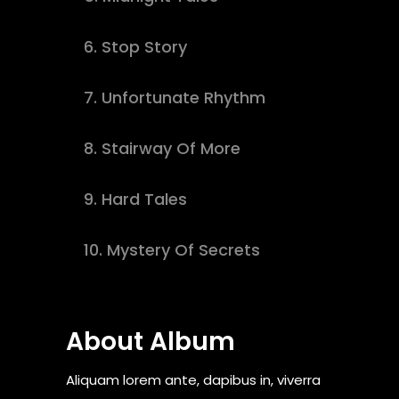
6.
Stop Story
download
7.
Unfortunate Rhythm
download
8.
Stairway Of More
buy track
9.
Hard Tales
download
10.
Mystery Of Secrets
download
About Album
Aliquam lorem ante, dapibus in, viverra