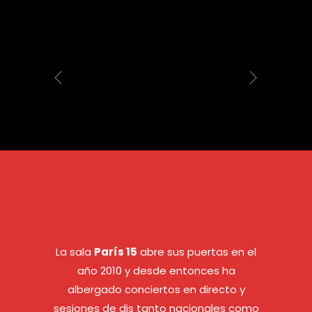
La sala
París 15
abre sus puertas en el
año 2010 y desde entonces ha
albergado conciertos en directo y
sesiones de djs tanto nacionales como