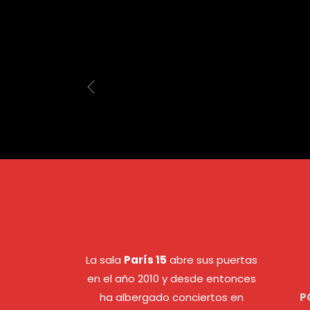
La sala
París 15
abre sus puertas
en el año 2010 y desde entonces
ha albergado conciertos en
P