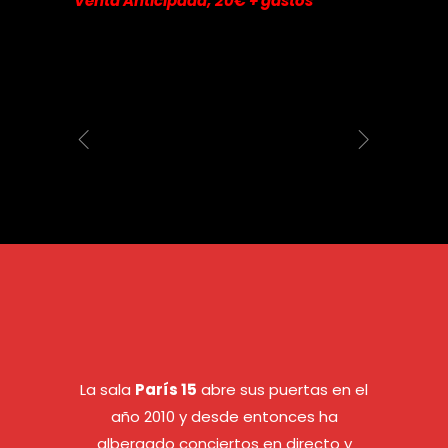
Venta Anticipada; 20€ + gastos
La sala
París 15
abre sus puertas en el
año 2010 y desde entonces ha
albergado conciertos en directo y