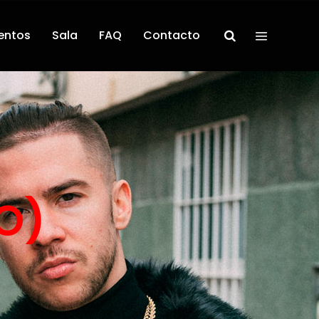
entos
Sala
FAQ
Contacto
O)