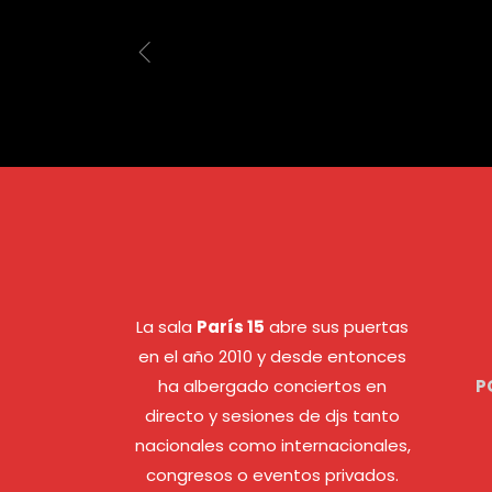
La sala
París 15
abre sus puertas
en el año 2010 y desde entonces
ha albergado conciertos en
P
directo y sesiones de djs tanto
nacionales como internacionales,
congresos o eventos privados.