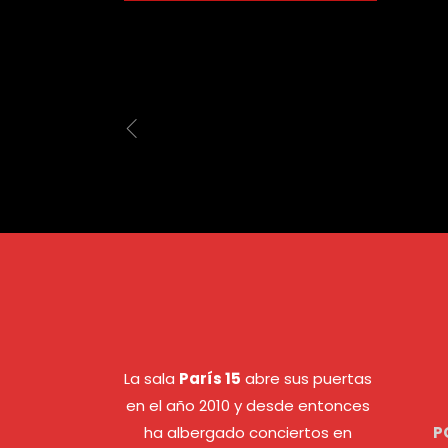
La sala
París 15
abre sus puertas
en el año 2010 y desde entonces
ha albergado conciertos en
P