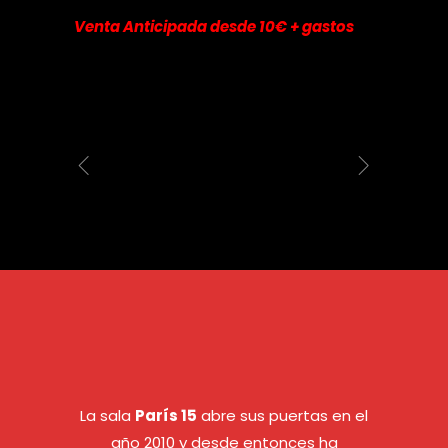
Venta Anticipada desde 10€ + gastos
La sala
París 15
abre sus puertas en el
año 2010 y desde entonces ha